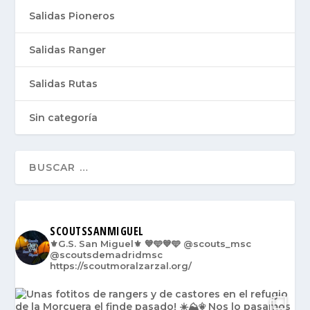
Salidas Pioneros
Salidas Ranger
Salidas Rutas
Sin categoría
SCOUTSSANMIGUEL
⚜️G.S. San Miguel⚜️
💙🩵💙🩵
@scouts_msc
@scoutsdemadridmsc
https://scoutmoralzarzal.org/