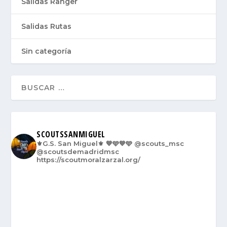
Salidas Ranger
Salidas Rutas
Sin categoría
SCOUTSSANMIGUEL
⚜️G.S. San Miguel⚜️
💙🩵💙🩵
@scouts_msc
@scoutsdemadridmsc
https://scoutmoralzarzal.org/