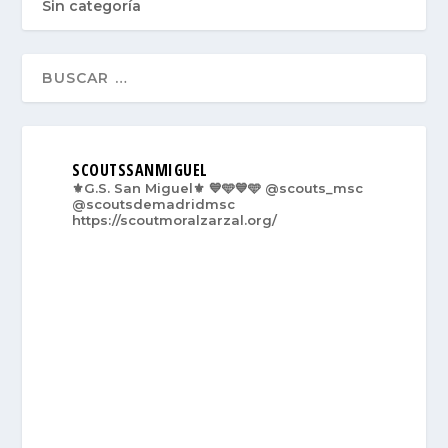
Sin categoría
SCOUTSSANMIGUEL
⚜️G.S. San Miguel⚜️
💙🩵💙🩵
@scouts_msc
@scoutsdemadridmsc
https://scoutmoralzarzal.org/