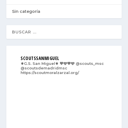
Sin categoría
SCOUTSSANMIGUEL
⚜️G.S. San Miguel⚜️
💙🩵💙🩵
@scouts_msc
@scoutsdemadridmsc
https://scoutmoralzarzal.org/