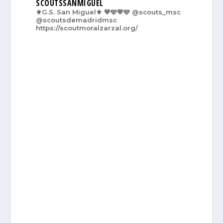
SCOUTSSANMIGUEL
⚜️G.S. San Miguel⚜️
💙🩵💙🩵
@scouts_msc
@scoutsdemadridmsc
https://scoutmoralzarzal.org/