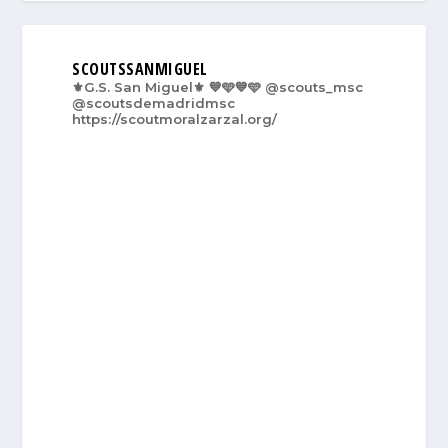
SCOUTSSANMIGUEL
⚜️G.S. San Miguel⚜️
💙🩵💙🩵
@scouts_msc
@scoutsdemadridmsc
https://scoutmoralzarzal.org/