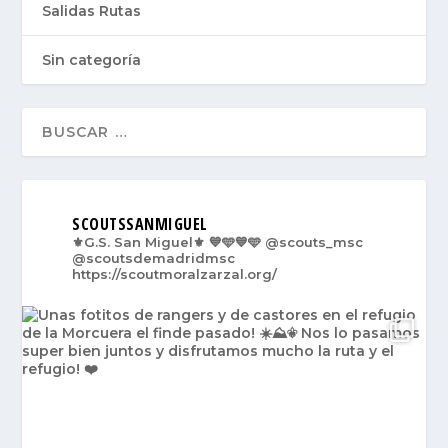
Salidas Rutas
Sin categoría
SCOUTSSANMIGUEL
⚜️G.S. San Miguel⚜️
💙🩵💙🩵
@scouts_msc
@scoutsdemadridmsc
https://scoutmoralzarzal.org/